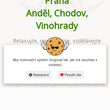
Praha
Anděl, Chodov,
Vinohrady
Relaxujte, regenerujte, vzdělávejte
se v největším jógovém studiu v
Praze
Aby rezervační systém fungoval tak, jak má (souhlas s
cookies)
Nastavení
Povolit vše
2026 dum-jogy.cz & fitness-rezervace.cz - Všechna práva vyhrazena.
Zásady ochrany osobních údajů
zde.
Rezervační systém
pro Dům jógy v Praze.