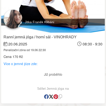
Jitka Franěk Klibáni
Ranní jemná jóga / horní sál - VINOHRADY
20.06.2025
08:30 - 9:30
Penalizační zóna od 19.06 22:30
Cena
170 Kč
Více o jemné józe zde:
Již proběhlo
Sdílet Jemná jóga na