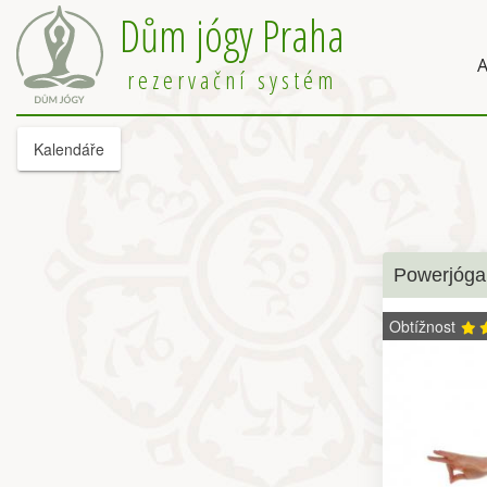
Dům jógy Praha
A
rezervační systém
Kalendáře
Powerjóga
Obtížnost