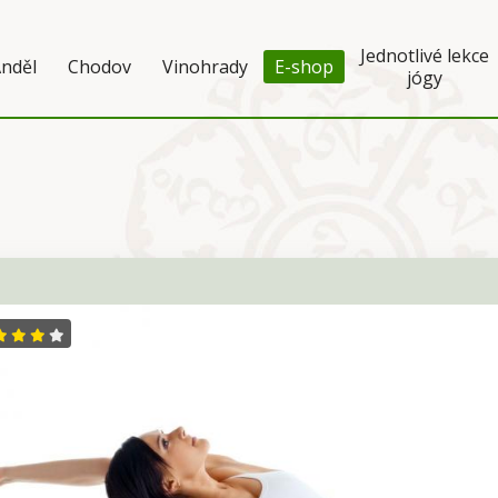
Jednotlivé lekce
nděl
Chodov
Vinohrady
E-shop
jógy