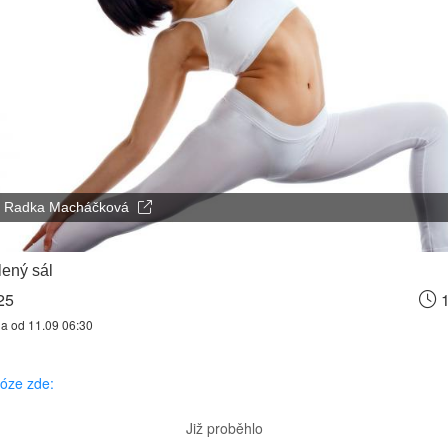
Radka Macháčková
ený sál
25
1
na od 11.09 06:30
józe zde:
Již proběhlo