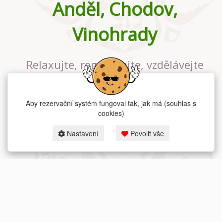
Anděl, Chodov,
Vinohrady
Relaxujte, regenerujte, vzdělávejte
se v největším jógovém studiu v
Praze
Aby rezervační systém fungoval tak, jak má (souhlas s
cookies)
Nastavení
Povolit vše
2026 dum-jogy.cz & fitness-rezervace.cz - Všechna práva vyhrazena.
Zásady ochrany osobních údajů
zde.
Rezervační systém
pro Dům jógy v Praze.
Moje cookies nastavení.