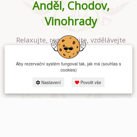
Anděl, Chodov,
Vinohrady
Relaxujte, regenerujte, vzdělávejte
se v největším jógovém studiu v
Praze
Aby rezervační systém fungoval tak, jak má (souhlas s
cookies)
Nastavení
Povolit vše
2026 dum-jogy.cz & fitness-rezervace.cz - Všechna práva vyhrazena.
Zásady ochrany osobních údajů
zde.
Rezervační systém
pro Dům jógy v Praze.
Moje cookies nastavení.