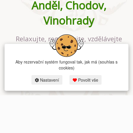
Anděl, Chodov,
Vinohrady
Relaxujte, regenerujte, vzdělávejte
se v největším jógovém studiu v
Praze
Aby rezervační systém fungoval tak, jak má (souhlas s
cookies)
Nastavení
Povolit vše
2026 dum-jogy.cz & fitness-rezervace.cz - Všechna práva vyhrazena.
Zásady ochrany osobních údajů
zde.
Rezervační systém
pro Dům jógy v Praze.
Moje cookies nastavení.