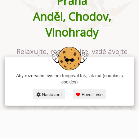
Praha
Anděl, Chodov,
Vinohrady
Relaxujte, regenerujte, vzdělávejte
se v největším jógovém studiu v
Praze
Aby rezervační systém fungoval tak, jak má (souhlas s
cookies)
Nastavení
Povolit vše
2026 dum-jogy.cz & fitness-rezervace.cz - Všechna práva vyhrazena.
Zásady ochrany osobních údajů
zde.
Rezervační systém
pro Dům jógy v Praze.