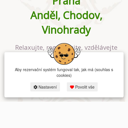
Praha
Anděl, Chodov,
Vinohrady
Relaxujte, regenerujte, vzdělávejte
se v největším jógovém studiu v
Praze
Aby rezervační systém fungoval tak, jak má (souhlas s
cookies)
Nastavení
Povolit vše
2026 dum-jogy.cz & fitness-rezervace.cz - Všechna práva vyhrazena.
Zásady ochrany osobních údajů
zde.
Rezervační systém
pro Dům jógy v Praze.