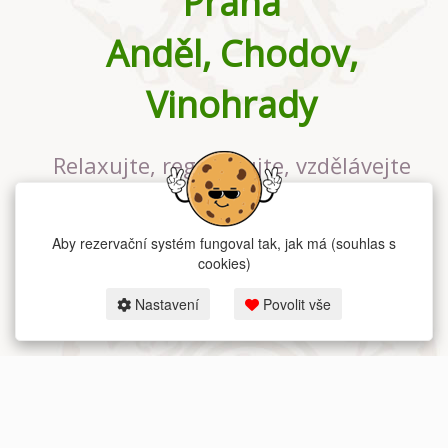
Praha
Anděl, Chodov,
Vinohrady
Relaxujte, regenerujte, vzdělávejte
se v největším jógovém studiu v
Praze
Aby rezervační systém fungoval tak, jak má (souhlas s
cookies)
Nastavení
Povolit vše
2026 dum-jogy.cz & fitness-rezervace.cz - Všechna práva vyhrazena.
Zásady ochrany osobních údajů
zde.
Rezervační systém
pro Dům jógy v Praze.