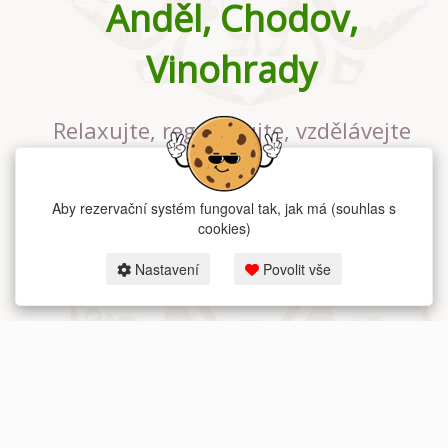
Anděl, Chodov,
Vinohrady
Relaxujte, regenerujte, vzdělávejte
se v největším jógovém studiu v
Praze
Aby rezervační systém fungoval tak, jak má (souhlas s
cookies)
Nastavení
Povolit vše
2026 dum-jogy.cz & fitness-rezervace.cz - Všechna práva vyhrazena.
Zásady ochrany osobních údajů
zde.
Rezervační systém
pro Dům jógy v Praze.
Moje cookies nastavení.