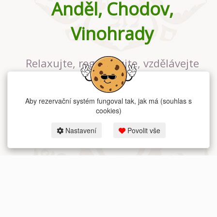
Anděl, Chodov,
Vinohrady
Relaxujte, regenerujte, vzdělávejte
se v největším jógovém studiu v
Praze
Aby rezervační systém fungoval tak, jak má (souhlas s
cookies)
Nastavení
Povolit vše
2026 dum-jogy.cz & fitness-rezervace.cz - Všechna práva vyhrazena.
Zásady ochrany osobních údajů
zde.
Rezervační systém
pro Dům jógy v Praze.
Moje cookies nastavení.