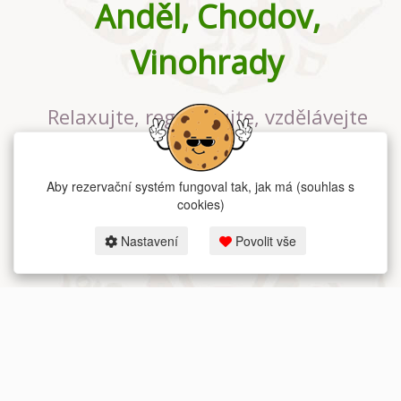
Anděl, Chodov,
Vinohrady
Relaxujte, regenerujte, vzdělávejte
se v největším jógovém studiu v
Praze
Aby rezervační systém fungoval tak, jak má (souhlas s
cookies)
Nastavení
Povolit vše
2026 dum-jogy.cz & fitness-rezervace.cz - Všechna práva vyhrazena.
Zásady ochrany osobních údajů
zde.
Rezervační systém
pro Dům jógy v Praze.
Moje cookies nastavení.