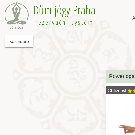
Dům jógy Praha
A
rezervační systém
Kalendáře
Powerjóga
Obtížnost