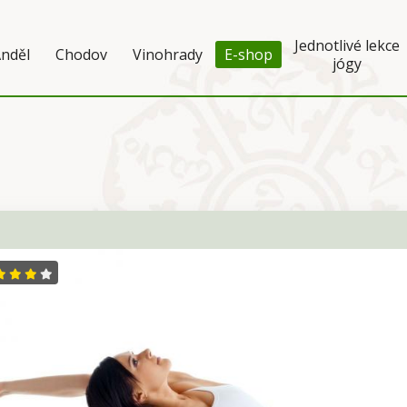
Jednotlivé lekce
nděl
Chodov
Vinohrady
E-shop
jógy