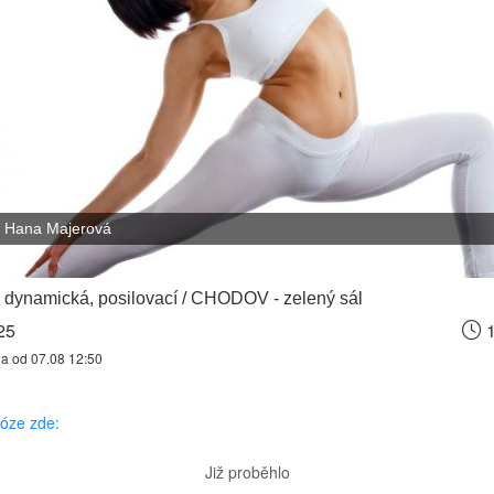
Hana Majerová
 dynamická, posilovací / CHODOV - zelený sál
25
1
na od 07.08 12:50
józe zde:
Již proběhlo