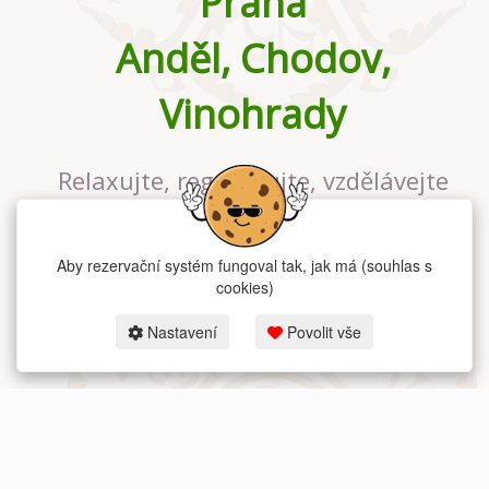
Praha
Anděl, Chodov,
Vinohrady
Relaxujte, regenerujte, vzdělávejte
se v největším jógovém studiu v
Praze
Aby rezervační systém fungoval tak, jak má (souhlas s
cookies)
Nastavení
Povolit vše
2026 dum-jogy.cz & fitness-rezervace.cz - Všechna práva vyhrazena.
Zásady ochrany osobních údajů
zde.
Rezervační systém
pro Dům jógy v Praze.