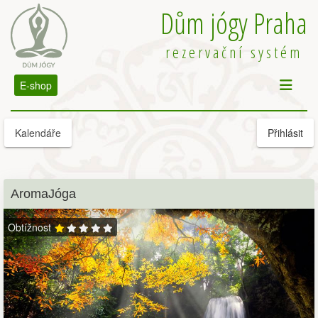
Dům jógy Praha
rezervační systém
E-shop
Kalendáře
Přihlásit
AromaJóga
Obtížnost