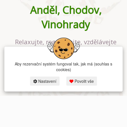
Anděl, Chodov,
Vinohrady
Relaxujte, regenerujte, vzdělávejte
se v největším jógovém studiu v
Praze
Aby rezervační systém fungoval tak, jak má (souhlas s
cookies)
Nastavení
Povolit vše
2026 dum-jogy.cz & fitness-rezervace.cz - Všechna práva vyhrazena.
Zásady ochrany osobních údajů
zde.
Rezervační systém
pro Dům jógy v Praze.