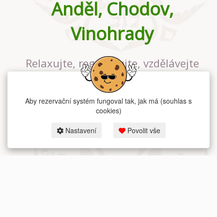
Anděl, Chodov,
Vinohrady
Relaxujte, regenerujte, vzdělávejte
se v největším jógovém studiu v
Praze
Aby rezervační systém fungoval tak, jak má (souhlas s
cookies)
Nastavení
Povolit vše
2026 dum-jogy.cz & fitness-rezervace.cz - Všechna práva vyhrazena.
Zásady ochrany osobních údajů
zde.
Rezervační systém
pro Dům jógy v Praze.
Moje cookies nastavení.