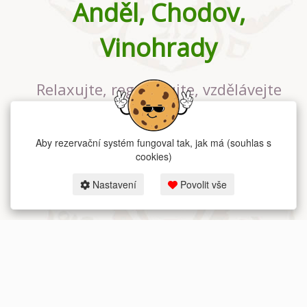
Anděl, Chodov,
Vinohrady
Relaxujte, regenerujte, vzdělávejte
se v největším jógovém studiu v
Praze
Aby rezervační systém fungoval tak, jak má (souhlas s
cookies)
Nastavení
Povolit vše
2026 dum-jogy.cz & fitness-rezervace.cz - Všechna práva vyhrazena.
Zásady ochrany osobních údajů
zde.
Rezervační systém
pro Dům jógy v Praze.
Moje cookies nastavení.