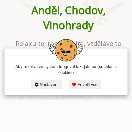
Anděl, Chodov,
Vinohrady
Relaxujte, regenerujte, vzdělávejte
se v největším jógovém studiu v
Praze
Aby rezervační systém fungoval tak, jak má (souhlas s
cookies)
Nastavení
Povolit vše
2026 dum-jogy.cz & fitness-rezervace.cz - Všechna práva vyhrazena.
Zásady ochrany osobních údajů
zde.
Rezervační systém
pro Dům jógy v Praze.