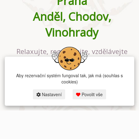
Praha
Anděl, Chodov,
Vinohrady
Relaxujte, regenerujte, vzdělávejte
se v největším jógovém studiu v
Praze
Aby rezervační systém fungoval tak, jak má (souhlas s
cookies)
Nastavení
Povolit vše
2026 dum-jogy.cz & fitness-rezervace.cz - Všechna práva vyhrazena.
Zásady ochrany osobních údajů
zde.
Rezervační systém
pro Dům jógy v Praze.