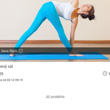
Jana Ricci
ený sál
25
1
na od 03.12 09:15
Již proběhlo