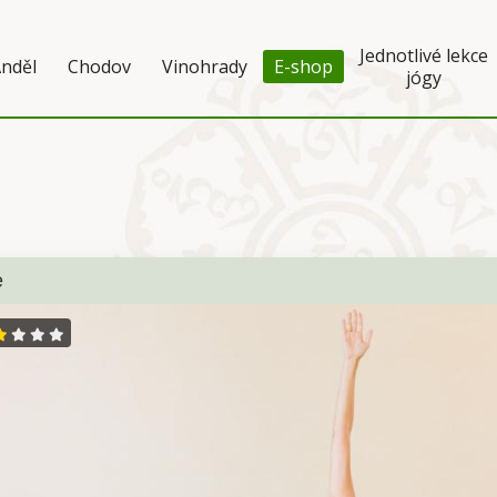
Jednotlivé lekce
nděl
Chodov
Vinohrady
E-shop
jógy
e