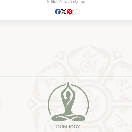
Sdílet Zdravá šíje na