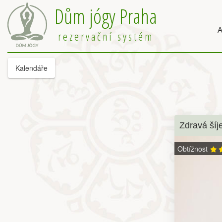
Dům jógy Praha
A
rezervační systém
Kalendáře
Zdravá šíj
Obtížnost