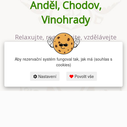
Anděl, Chodov,
Vinohrady
Relaxujte, regenerujte, vzdělávejte
se v největším jógovém studiu v
Praze
Aby rezervační systém fungoval tak, jak má (souhlas s
cookies)
Nastavení
Povolit vše
2026 dum-jogy.cz & fitness-rezervace.cz - Všechna práva vyhrazena.
Zásady ochrany osobních údajů
zde.
Rezervační systém
pro Dům jógy v Praze.
Moje cookies nastavení.