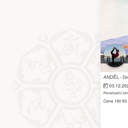
ANDĚL - čer
03.12.20
Penalizační zó
Cena
180 Kč