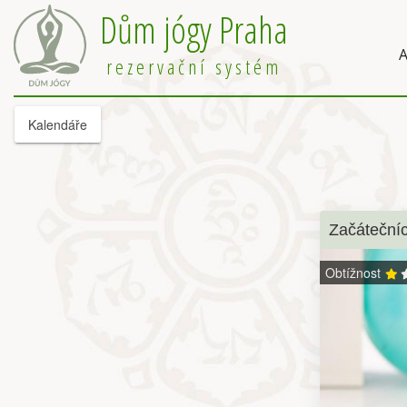
Dům jógy Praha
A
rezervační systém
Kalendáře
Začátečníc
Obtížnost