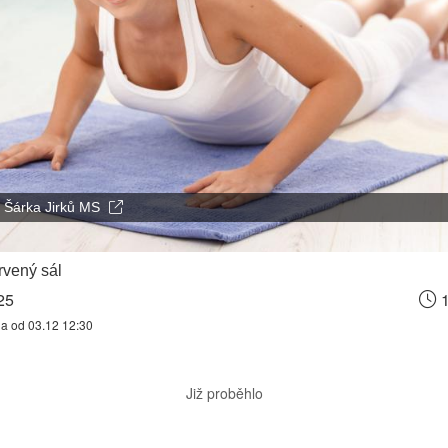
Šárka Jirků MS
vený sál
25
1
na od 03.12 12:30
Již proběhlo