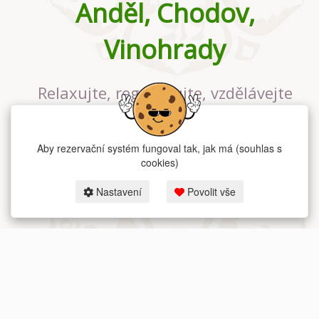
Anděl, Chodov,
Vinohrady
Relaxujte, regenerujte, vzdělávejte
se v největším jógovém studiu v
Praze
Aby rezervační systém fungoval tak, jak má (souhlas s
cookies)
Nastavení
Povolit vše
2026 dum-jogy.cz & fitness-rezervace.cz - Všechna práva vyhrazena.
Zásady ochrany osobních údajů
zde.
Rezervační systém
pro Dům jógy v Praze.
Moje cookies nastavení.