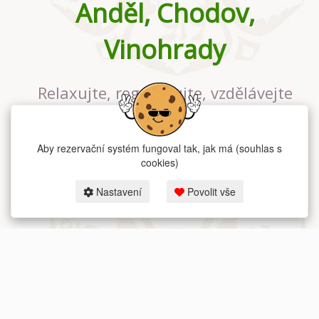
Anděl, Chodov,
Vinohrady
Relaxujte, regenerujte, vzdělávejte
se v největším jógovém studiu v
Praze
Aby rezervační systém fungoval tak, jak má (souhlas s
cookies)
Nastavení
Povolit vše
2026 dum-jogy.cz & fitness-rezervace.cz - Všechna práva vyhrazena.
Zásady ochrany osobních údajů
zde.
Rezervační systém
pro Dům jógy v Praze.
Moje cookies nastavení.