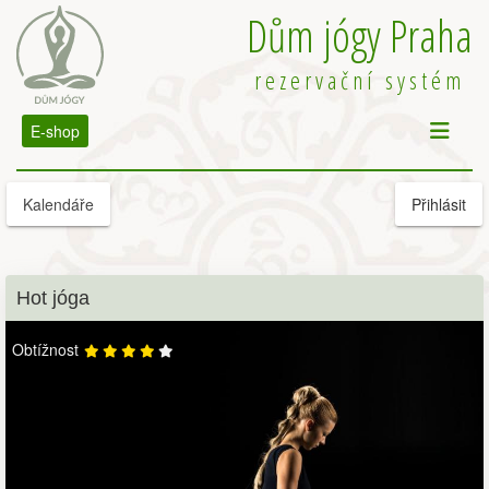
Dům jógy Praha
rezervační systém
E-shop
Kalendáře
Přihlásit
Hot jóga
Obtížnost