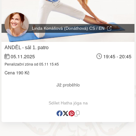
Linda Konášová (Donáthová) CS / EN
ANDĚL - sál 1. patro
05.11.2025
19:45 - 20:45
Penalizační zóna od 05.11 15:45
Cena
190 Kč
Již proběhlo
Sdílet Hatha jóga na