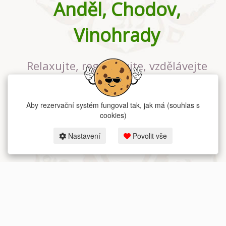
Anděl, Chodov,
Vinohrady
Relaxujte, regenerujte, vzdělávejte
se v největším jógovém studiu v
Praze
Aby rezervační systém fungoval tak, jak má (souhlas s
cookies)
Nastavení
Povolit vše
2026 dum-jogy.cz & fitness-rezervace.cz - Všechna práva vyhrazena.
Zásady ochrany osobních údajů
zde.
Rezervační systém
pro Dům jógy v Praze.
Moje cookies nastavení.