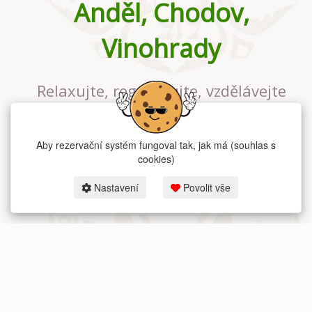
Anděl, Chodov,
Vinohrady
Relaxujte, regenerujte, vzdělávejte
se v největším jógovém studiu v
Praze
Aby rezervační systém fungoval tak, jak má (souhlas s
cookies)
Nastavení
Povolit vše
2026 dum-jogy.cz & fitness-rezervace.cz - Všechna práva vyhrazena.
Zásady ochrany osobních údajů
zde.
Rezervační systém
pro Dům jógy v Praze.
Moje cookies nastavení.