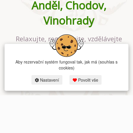
Anděl, Chodov,
Vinohrady
Relaxujte, regenerujte, vzdělávejte
se v největším jógovém studiu v
Praze
Aby rezervační systém fungoval tak, jak má (souhlas s
cookies)
Nastavení
Povolit vše
2026 dum-jogy.cz & fitness-rezervace.cz - Všechna práva vyhrazena.
Zásady ochrany osobních údajů
zde.
Rezervační systém
pro Dům jógy v Praze.
Moje cookies nastavení.