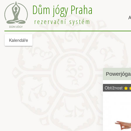
Dům jógy Praha
A
rezervační systém
Kalendáře
Powerjóga
Obtížnost