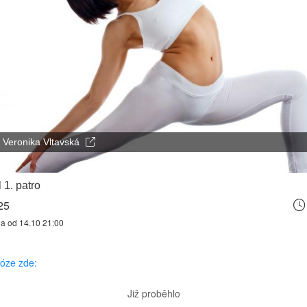
Veronika Vltavská
 1. patro
25
na od 14.10 21:00
józe zde:
Již proběhlo