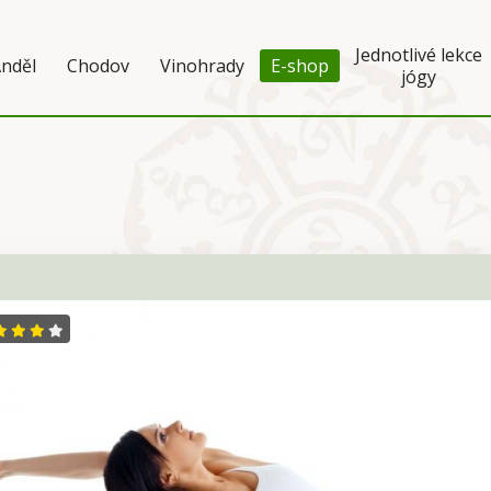
Jednotlivé lekce
nděl
Chodov
Vinohrady
E-shop
jógy