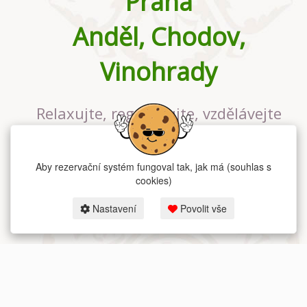
Praha
Anděl, Chodov,
Vinohrady
Relaxujte, regenerujte, vzdělávejte
se v největším jógovém studiu v
Praze
Aby rezervační systém fungoval tak, jak má (souhlas s
cookies)
Nastavení
Povolit vše
2026 dum-jogy.cz & fitness-rezervace.cz - Všechna práva vyhrazena.
Zásady ochrany osobních údajů
zde.
Rezervační systém
pro Dům jógy v Praze.