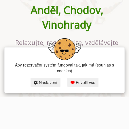
Anděl, Chodov,
Vinohrady
Relaxujte, regenerujte, vzdělávejte
se v největším jógovém studiu v
Praze
Aby rezervační systém fungoval tak, jak má (souhlas s
cookies)
Nastavení
Povolit vše
2026 dum-jogy.cz & fitness-rezervace.cz - Všechna práva vyhrazena.
Zásady ochrany osobních údajů
zde.
Rezervační systém
pro Dům jógy v Praze.