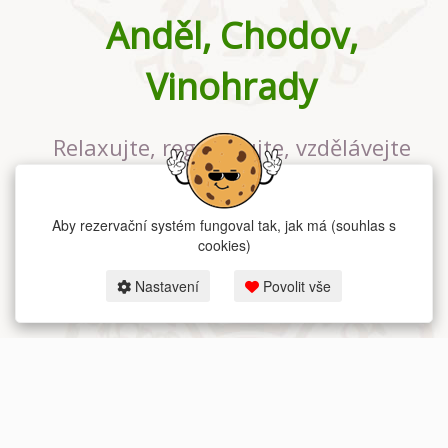
Anděl, Chodov,
Vinohrady
Relaxujte, regenerujte, vzdělávejte
se v největším jógovém studiu v
Praze
Aby rezervační systém fungoval tak, jak má (souhlas s
cookies)
Nastavení
Povolit vše
2026 dum-jogy.cz & fitness-rezervace.cz - Všechna práva vyhrazena.
Zásady ochrany osobních údajů
zde.
Rezervační systém
pro Dům jógy v Praze.