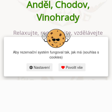
Anděl, Chodov,
Vinohrady
Relaxujte, regenerujte, vzdělávejte
se v největším jógovém studiu v
Praze
Aby rezervační systém fungoval tak, jak má (souhlas s
cookies)
Nastavení
Povolit vše
2026 dum-jogy.cz & fitness-rezervace.cz - Všechna práva vyhrazena.
Zásady ochrany osobních údajů
zde.
Rezervační systém
pro Dům jógy v Praze.
Moje cookies nastavení.