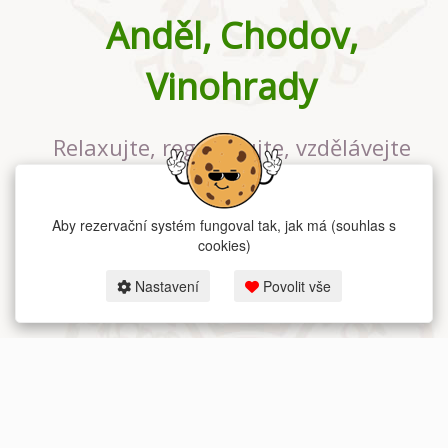
Anděl, Chodov,
Vinohrady
Relaxujte, regenerujte, vzdělávejte
se v největším jógovém studiu v
Praze
Aby rezervační systém fungoval tak, jak má (souhlas s
cookies)
Nastavení
Povolit vše
2026 dum-jogy.cz & fitness-rezervace.cz - Všechna práva vyhrazena.
Zásady ochrany osobních údajů
zde.
Rezervační systém
pro Dům jógy v Praze.