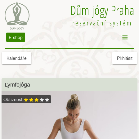
Dům jógy Praha
rezervační systém
E-shop
Kalendáře
Přihlásit
Lymfojóga
Obtížnost