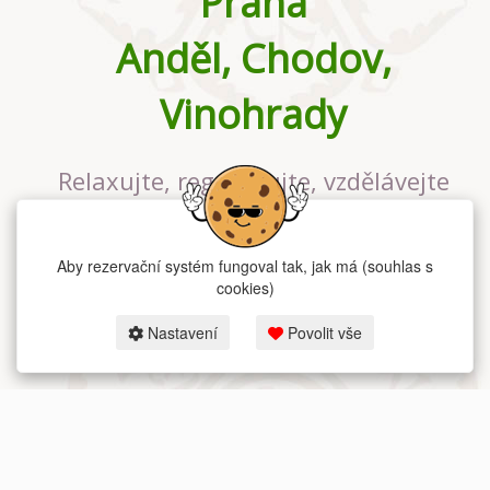
Praha
Anděl, Chodov,
Vinohrady
Relaxujte, regenerujte, vzdělávejte
se v největším jógovém studiu v
Praze
Aby rezervační systém fungoval tak, jak má (souhlas s
cookies)
Nastavení
Povolit vše
2026 dum-jogy.cz & fitness-rezervace.cz - Všechna práva vyhrazena.
Zásady ochrany osobních údajů
zde.
Rezervační systém
pro Dům jógy v Praze.