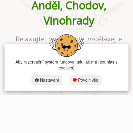
Anděl, Chodov,
Vinohrady
Relaxujte, regenerujte, vzdělávejte
se v největším jógovém studiu v
Praze
Aby rezervační systém fungoval tak, jak má (souhlas s
cookies)
Nastavení
Povolit vše
2026 dum-jogy.cz & fitness-rezervace.cz - Všechna práva vyhrazena.
Zásady ochrany osobních údajů
zde.
Rezervační systém
pro Dům jógy v Praze.
Moje cookies nastavení.