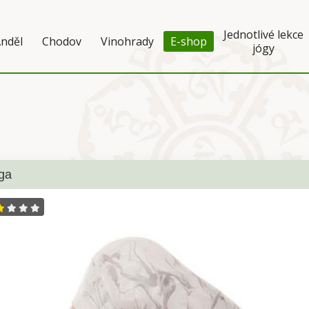
Jednotlivé lekce
nděl
Chodov
Vinohrady
E-shop
jógy
ga