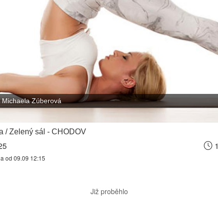
Michaela Zúberová
a / Zelený sál - CHODOV
25
1
na od 09.09 12:15
Již proběhlo