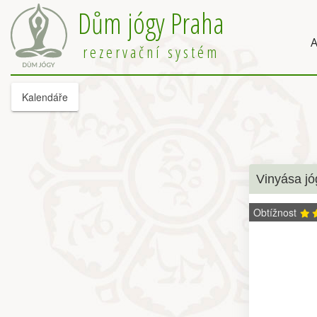
Dům jógy Praha
A
rezervační systém
Kalendáře
Vinyása jó
Obtížnost