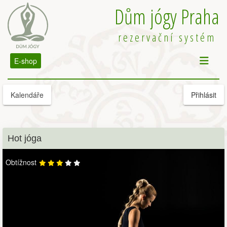
Dům jógy Praha
rezervační systém
E-shop
Kalendáře
Přihlásit
Hot jóga
Obtížnost