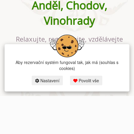
Anděl, Chodov,
Vinohrady
Relaxujte, regenerujte, vzdělávejte
se v největším jógovém studiu v
Praze
Aby rezervační systém fungoval tak, jak má (souhlas s
cookies)
Nastavení
Povolit vše
2026 dum-jogy.cz & fitness-rezervace.cz - Všechna práva vyhrazena.
Zásady ochrany osobních údajů
zde.
Rezervační systém
pro Dům jógy v Praze.
Moje cookies nastavení.