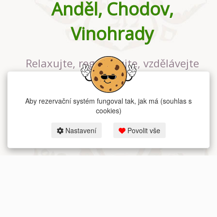
Anděl, Chodov,
Vinohrady
Relaxujte, regenerujte, vzdělávejte
se v největším jógovém studiu v
Praze
Aby rezervační systém fungoval tak, jak má (souhlas s
cookies)
Nastavení
Povolit vše
2026 dum-jogy.cz & fitness-rezervace.cz - Všechna práva vyhrazena.
Zásady ochrany osobních údajů
zde.
Rezervační systém
pro Dům jógy v Praze.
Moje cookies nastavení.