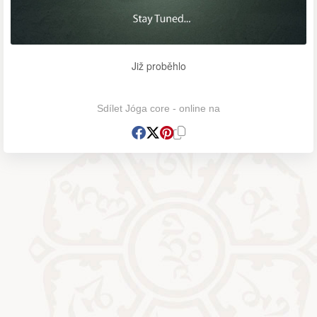
Již proběhlo
Sdílet Jóga core - online na