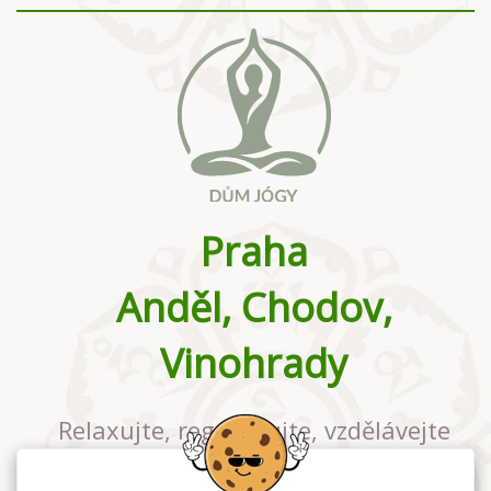
Praha
Anděl, Chodov,
Vinohrady
Relaxujte, regenerujte, vzdělávejte
se v největším jógovém studiu v