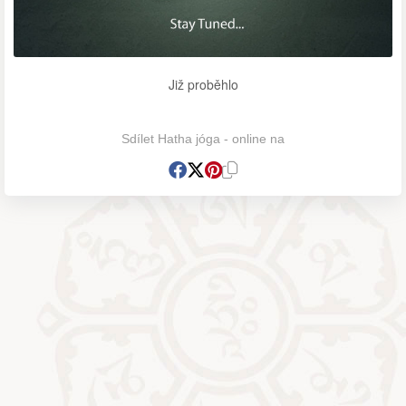
Již proběhlo
Sdílet Hatha jóga - online na