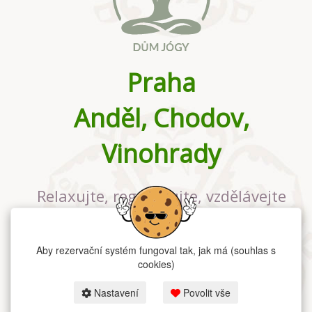
Praha
Anděl, Chodov,
Vinohrady
Relaxujte, regenerujte, vzdělávejte
se v největším jógovém studiu v
Praze
Aby rezervační systém fungoval tak, jak má (souhlas s
cookies)
Nastavení
Povolit vše