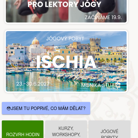
😳JSEM TU POPRVÉ, CO MÁM DĚLAT?
KURZY,
JÓGOVÉ
ROZVRH HODIN
WORKSHOPY,
POBYTY