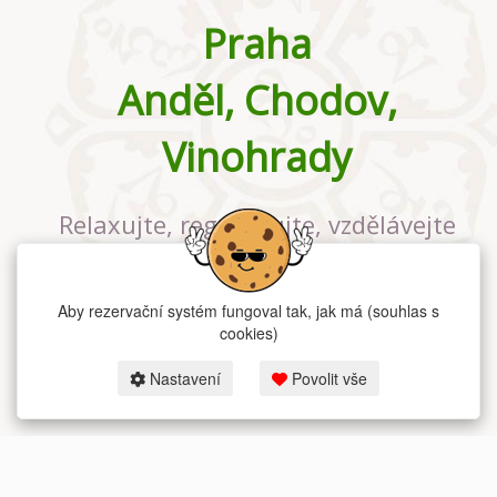
Praha
Anděl, Chodov,
Vinohrady
Relaxujte, regenerujte, vzdělávejte
se v největším jógovém studiu v
Praze
Aby rezervační systém fungoval tak, jak má (souhlas s
cookies)
Nastavení
Povolit vše
2026 dum-jogy.cz & fitness-rezervace.cz - Všechna práva vyhrazena.