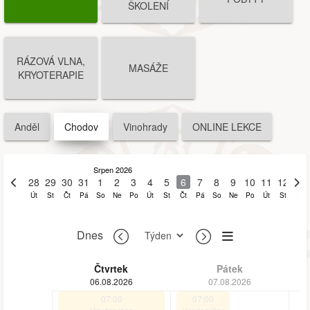
ŠKOLENÍ
RÁZOVÁ VLNA,
MASÁŽE
KRYOTERAPIE
Anděl
Chodov
Vinohrady
ONLINE LEKCE
Srpen 2026
27
28
29
30
31
1
2
3
4
5
6
7
8
9
10
11
12
13
Po
Út
St
Čt
Pá
So
Ne
Po
Út
St
Čt
Pá
So
Ne
Po
Út
St
Čt
Dnes
Čtvrtek
Pátek
06.08.2026
07.08.2026
07:00
07:00
Vinyása jóga
Vinyása jóga