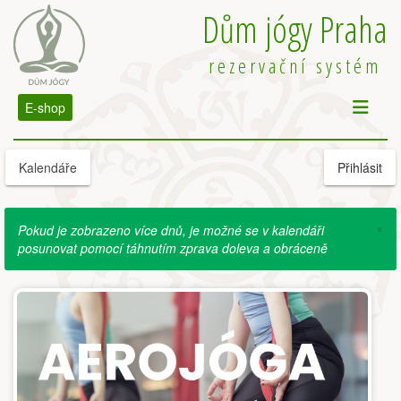
Dům jógy Praha
rezervační systém
E-shop
Kalendáře
Přihlásit
×
Pokud je zobrazeno více dnů, je možné se v kalendáři
posunovat pomocí táhnutím zprava doleva a obráceně