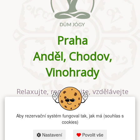
Praha
Anděl, Chodov,
Vinohrady
Relaxujte, regenerujte, vzdělávejte
se v největším jógovém studiu v
Praze
Aby rezervační systém fungoval tak, jak má (souhlas s
cookies)
Nastavení
Povolit vše