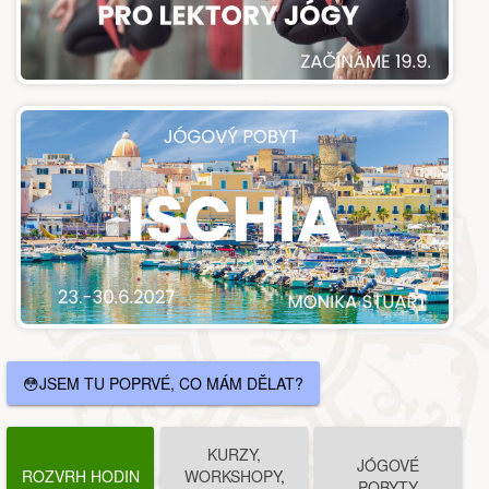
😳JSEM TU POPRVÉ, CO MÁM DĚLAT?
KURZY,
JÓGOVÉ
ROZVRH HODIN
WORKSHOPY,
POBYTY