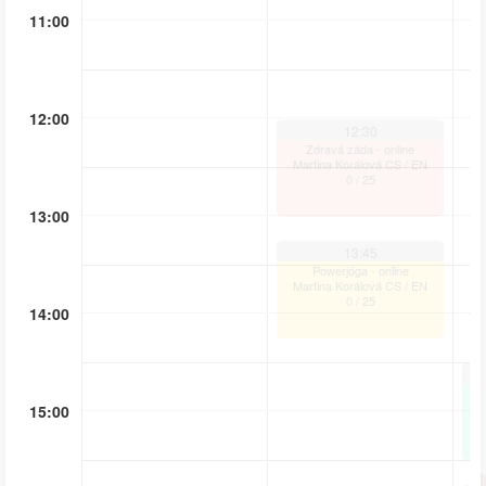
11:00
12:00
12:30
Zdravá záda - online
Martina Korálová CS / EN
0
/
25
13:00
13:45
Powerjóga - online
Martina Korálová CS / EN
0
/
25
14:00
15:00