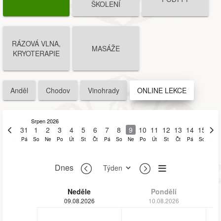
ŠKOLENÍ
RÁZOVÁ VLNA,
MASÁŽE
KRYOTERAPIE
Anděl
Chodov
Vinohrady
ONLINE LEKCE
Srpen 2026
30
31
1
2
3
4
5
6
7
8
9
10
11
12
13
14
15
16
Čt
Pá
So
Ne
Po
Út
St
Čt
Pá
So
Ne
Po
Út
St
Čt
Pá
So
Ne
Dnes
Neděle
Pondělí
09.08.2026
10.08.2026