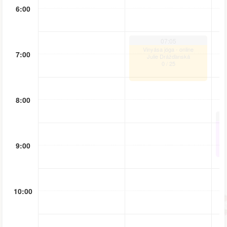
6:00
07:05
Vinyása jóga - online
7:00
Julie Drážďanská
0
/
25
8:00
9:00
10:00