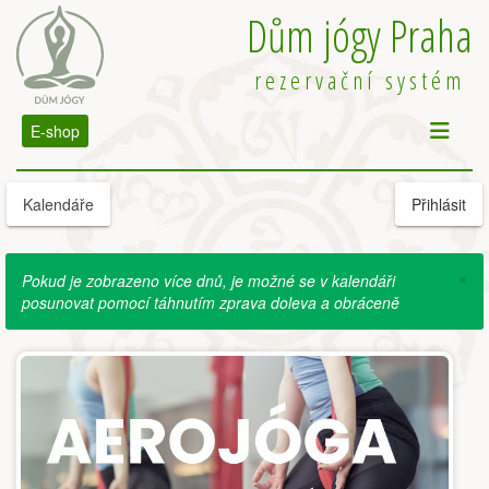
Dům jógy Praha
rezervační systém
E-shop
Kalendáře
Přihlásit
×
Pokud je zobrazeno více dnů, je možné se v kalendáři
posunovat pomocí táhnutím zprava doleva a obráceně