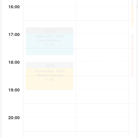
16:00
17:15
17:00
Jóga s válci - online
Jana Kozáková
0
/
25
18:00
18:30
Vinyása jóga - online
Veronika Vltavská
3
/
30
19:00
20:00