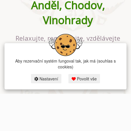
Anděl, Chodov,
Vinohrady
Relaxujte, regenerujte, vzdělávejte
se v největším jógovém studiu v
Praze
Aby rezervační systém fungoval tak, jak má (souhlas s
cookies)
Nastavení
Povolit vše
2026 dum-jogy.cz & fitness-rezervace.cz - Všechna práva vyhrazena.
Zásady ochrany osobních údajů
zde.
Rezervační systém
pro Dům jógy v Praze.
Moje cookies nastavení.